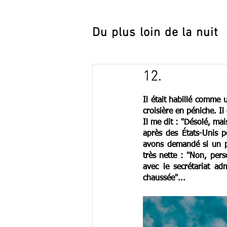
Du plus loin de la nuit
12.
Il était habillé
 comme un
croisière en péniche. Il é
Il me dit : "Désolé, mai
après des États-Unis 
avons demandé si un pr
très nette : "Non, perso
avec le secrétariat ad
chaussée"...