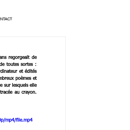
NTACT
ns regorgeait de 
de toutes sortes : 
inateur et édités 
ombreux poèmes et 
 sur lesquels elle 
tracée au crayon. 
0p/mp4/file.mp4