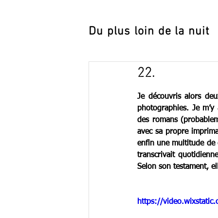
Du plus loin de la nuit
22.
Je découvris alors
 deu
photographies. Je m’y a
des romans (probableme
avec sa propre imprima
enfin une multitude de c
transcrivait quotidienn
Selon son testament, ell
https://video.wixstat