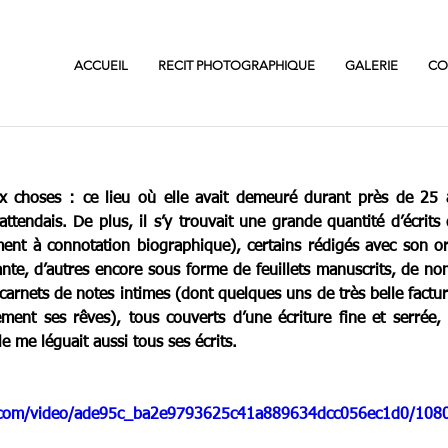
ACCUEIL
RECIT PHOTOGRAPHIQUE
GALERIE
CO
x choses : ce lieu où elle avait demeuré durant près de 25 a
ttendais. De plus, il s’y trouvait une grande quantité d’écrits 
nt à connotation biographique), certains rédigés avec son ord
nte, d’autres encore sous forme de feuillets manuscrits, de n
arnets de notes intimes (dont quelques uns de très belle facture
ement ses rêves), tous couverts d’une écriture fine et serrée, 
e me léguait aussi tous ses écrits.
ic.com/video/ade95c_ba2e9793625c41a889634dcc056ec1d0/108